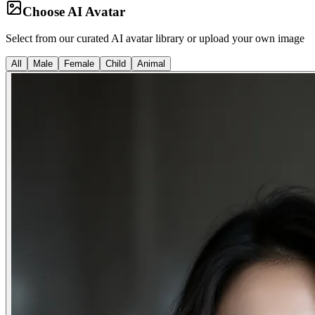
Choose AI Avatar
Select from our curated AI avatar library or upload your own image
All
Male
Female
Child
Animal