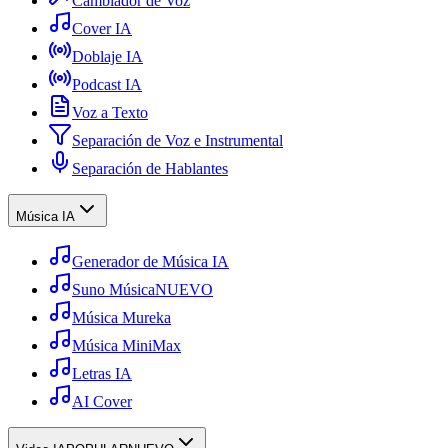
Cambiador de Voz
Cover IA
Doblaje IA
Podcast IA
Voz a Texto
Separación de Voz e Instrumental
Separación de Hablantes
Música IA
Generador de Música IA
Suno Música
NUEVO
Música Mureka
Música MiniMax
Letras IA
AI Cover