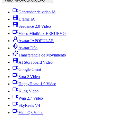
Video IA
POPULAR
NUEVO
Generador de video IA
Drama IA
Seedance 2.0 Video
Video MiniMax-H3
NUEVO
Avatar IA
POPULAR
Avatar Dúo
Transferencia de Movimiento
AI Storyboard Video
Google Omni
Sora 2 Video
HappyHorse 1.0 Video
Kling Video
Wan 2.7 Video
SkyReels V4
Vidu Q3 Video