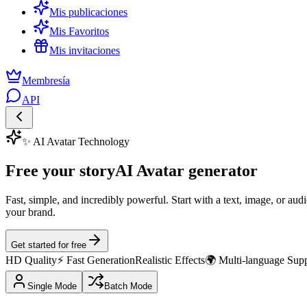
Mis publicaciones
Mis Favoritos
Mis invitaciones
Membresía
API
✨ AI Avatar Technology
Free your story
AI Avatar generator
Fast, simple, and incredibly powerful. Start with a text, image, or aud
your brand.
Get started for free
HD Quality
⚡ Fast Generation
Realistic Effects
🌍 Multi-language Sup
Single Mode
Batch Mode