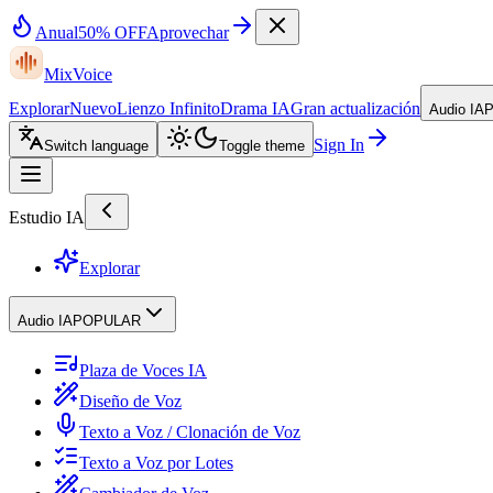
Anual
50% OFF
Aprovechar
MixVoice
Explorar
Nuevo
Lienzo Infinito
Drama IA
Gran actualización
Audio IA
Sign In
Switch language
Toggle theme
Estudio IA
Explorar
Audio IA
POPULAR
Plaza de Voces IA
Diseño de Voz
Texto a Voz / Clonación de Voz
Texto a Voz por Lotes