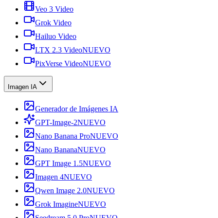
Veo 3 Video
Grok Video
Hailuo Video
LTX 2.3 Video
NUEVO
PixVerse Video
NUEVO
Imagen IA
Generador de Imágenes IA
GPT-Image-2
NUEVO
Nano Banana Pro
NUEVO
Nano Banana
NUEVO
GPT Image 1.5
NUEVO
Imagen 4
NUEVO
Qwen Image 2.0
NUEVO
Grok Imagine
NUEVO
Seedream 5.0 Pro
NUEVO