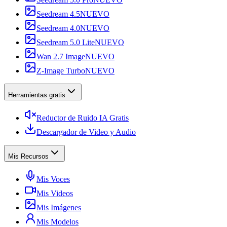
Seedream 4.5
NUEVO
Seedream 4.0
NUEVO
Seedream 5.0 Lite
NUEVO
Wan 2.7 Image
NUEVO
Z-Image Turbo
NUEVO
Herramientas gratis
Reductor de Ruido IA Gratis
Descargador de Video y Audio
Mis Recursos
Mis Voces
Mis Videos
Mis Imágenes
Mis Modelos