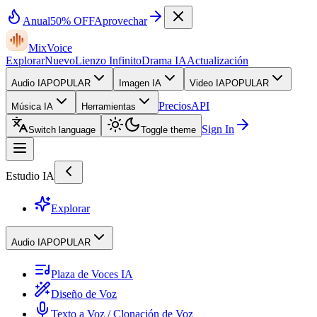
Anual
50% OFF
Aprovechar
MixVoice
Explorar
Nuevo
Lienzo Infinito
Drama IA
Actualización
Audio IA
POPULAR
Imagen IA
Video IA
POPULAR
Precios
API
Música IA
Herramientas
Sign In
Switch language
Toggle theme
Estudio IA
Explorar
Audio IA
POPULAR
Plaza de Voces IA
Diseño de Voz
Texto a Voz / Clonación de Voz