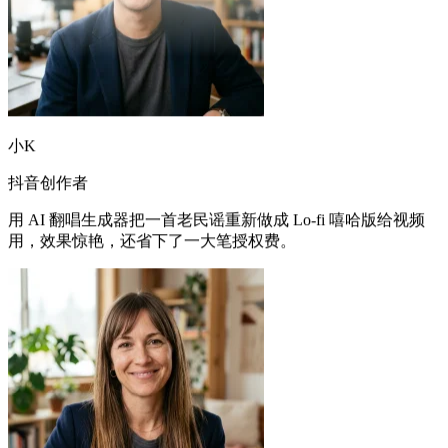
小K
抖音创作者
用 AI 翻唱生成器把一首老民谣重新做成 Lo-fi 嘻哈版给视频
用，效果惊艳，还省下了一大笔授权费。