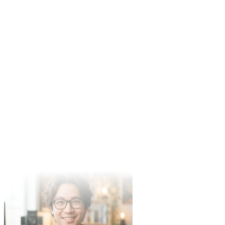
Elena
YouTube 创作者
文字一键生成 AI 歌曲简直魔性。我写个段子歌词，挑'欢快流
行'，得到一首被粉丝疯狂转发的 AI 神曲，'AI 写的歌'系列直
接爆了。