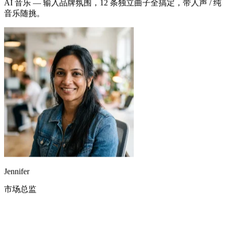
团队两天内要为 12 条社交广告找背景音乐。我们用 MixVoice
AI 音乐 — 输入品牌氛围，12 条独立曲子全搞定，带人声 / 纯
音乐随挑。
用 AI 翻唱生成器把一首老民谣重新做成 Lo-fi 嘻哈版给视频
用，效果惊艳，还省下了一大笔授权费。
Jennifer
市场总监