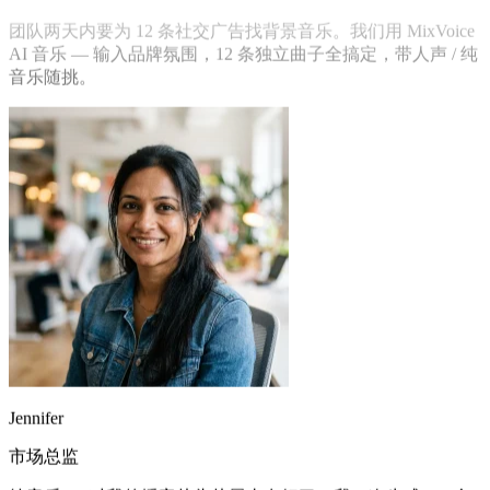
播客主播
团队两天内要为 12 条社交广告找背景音乐。我们用 MixVoice
AI 音乐 — 输入品牌氛围，12 条独立曲子全搞定，带人声 / 纯
音乐随挑。
Jennifer