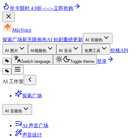
年卡
限时 4.9折
--
:
--
:
--
立即抢购
MixVoice
探索广场
新
无限画布
AI 短剧
重磅更新
AI 音频
热
价格
API
AI 图片
AI视频
热
AI 音乐
免费工具
登录
Switch language
Toggle theme
AI 工作室
探索广场
AI 音频
热
AI 声音广场
声音设计