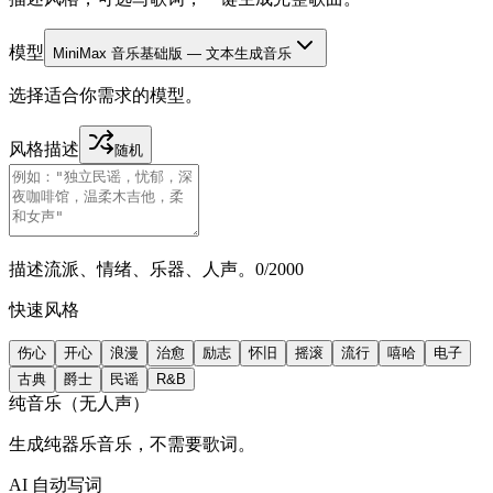
模型
MiniMax 音乐基础版 — 文本生成音乐
选择适合你需求的模型。
风格描述
随机
描述流派、情绪、乐器、人声。
0
/
2000
快速风格
伤心
开心
浪漫
治愈
励志
怀旧
摇滚
流行
嘻哈
电子
古典
爵士
民谣
R&B
纯音乐（无人声）
生成纯器乐音乐，不需要歌词。
AI 自动写词