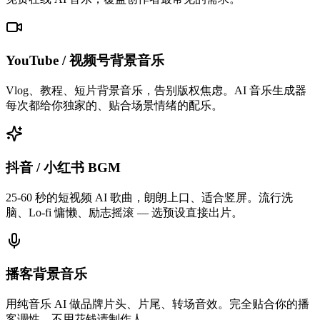
YouTube / 视频号背景音乐
Vlog、教程、短片背景音乐，告别版权焦虑。AI 音乐生成器
每次都给你独家的、贴合场景情绪的配乐。
抖音 / 小红书 BGM
25-60 秒的短视频 AI 歌曲，朗朗上口、适合竖屏。流行洗
脑、Lo-fi 慵懒、励志摇滚 — 选预设直接出片。
播客背景音乐
用纯音乐 AI 做品牌片头、片尾、转场音效。完全贴合你的播
客调性，不用花钱请制作人。