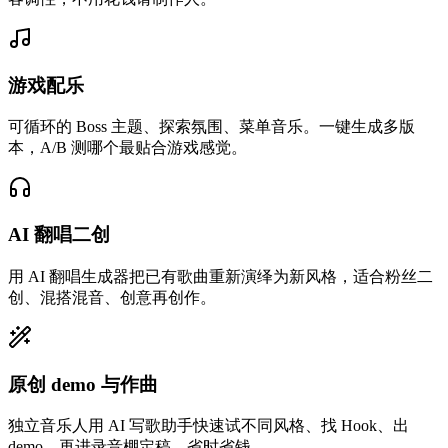
我描述一个氛围，AI 歌词生成器帮我写词，30 秒就能拿到完
整 AI 歌曲给乐队听 demo。这是我用过最快的'写歌助手'。
游戏配乐
可循环的 Boss 主题、探索氛围、菜单音乐。一键生成多版
本，A/B 测哪个最贴合游戏感觉。
AI 翻唱二创
用 AI 翻唱生成器把已有歌曲重新演绎为新风格，适合粉丝二
创、混搭混音、创意再创作。
小晨
独立音乐人
原创 demo 与作曲
我用 AI 背景音乐做 Boss 战、菜单、探索场景的配乐。AI 音
独立音乐人用 AI 写歌助手快速试不同风格、找 Hook、出
乐质量真的接近定制音乐，但成本只是零头。
demo，再进录音棚定稿，省时省钱。