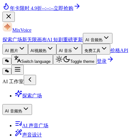
年卡
限时 4.9折
--
:
--
:
--
立即抢购
MixVoice
探索广场
新
无限画布
AI 短剧
重磅更新
AI 音频
热
价格
API
AI 图片
AI视频
热
AI 音乐
免费工具
登录
Switch language
Toggle theme
AI 工作室
探索广场
AI 音频
热
AI 声音广场
声音设计