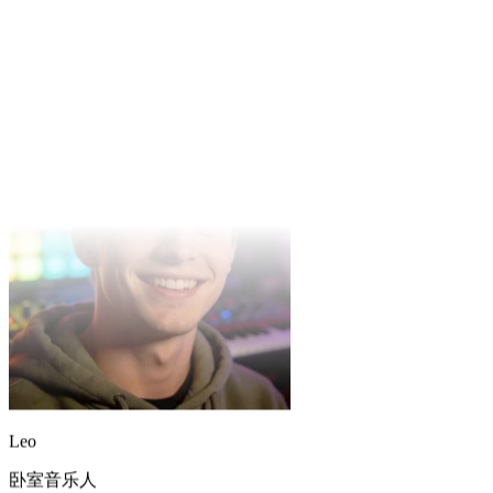
纯音乐模式给我的视频做背景乐太香了,一次几版,挑一版就能
用。
Leo
卧室音乐人
Mureka 的人声很自然,我用它快速出多版编曲,挑最合调的那版