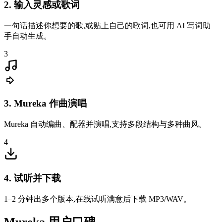
2. 输入灵感或歌词
一句话描述你想要的歌,或贴上自己的歌词,也可用 AI 写词助
手自动生成。
3
3. Mureka 作曲演唱
Hannah
Mureka 自动编曲、配器并演唱,支持多段结构与多种曲风。
创作歌手
4
续写功能太实用了,一段 loop 丢进去 Mureka 就帮我接成完整
结构。
4. 试听并下载
1–2 分钟出多个版本,在线试听满意后下载 MP3/WAV。