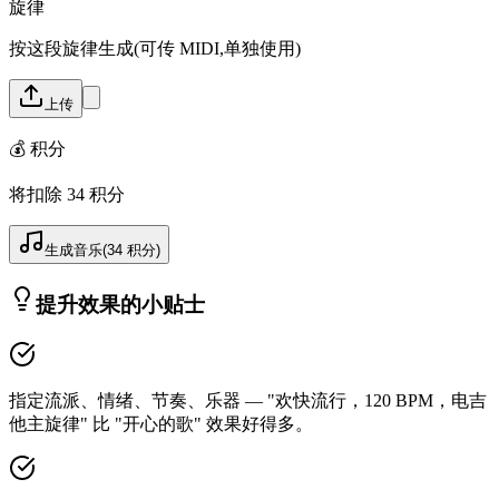
旋律
按这段旋律生成(可传 MIDI,单独使用)
上传
💰
积分
将扣除
34
积分
生成音乐
(
34
积分
)
提升效果的小贴士
指定流派、情绪、节奏、乐器 — "欢快流行，120 BPM，电吉
他主旋律" 比 "开心的歌" 效果好得多。