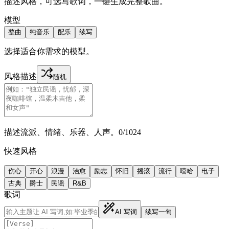
描述风格，可选写歌词，一键生成完整歌曲。
模型
整曲
纯音乐
配乐
续写
选择适合你需求的模型。
风格描述
随机
描述流派、情绪、乐器、人声。
0
/
1024
快速风格
伤心
开心
浪漫
治愈
励志
怀旧
摇滚
流行
嘻哈
电子
古典
爵士
民谣
R&B
歌词
AI 写词
续写一句