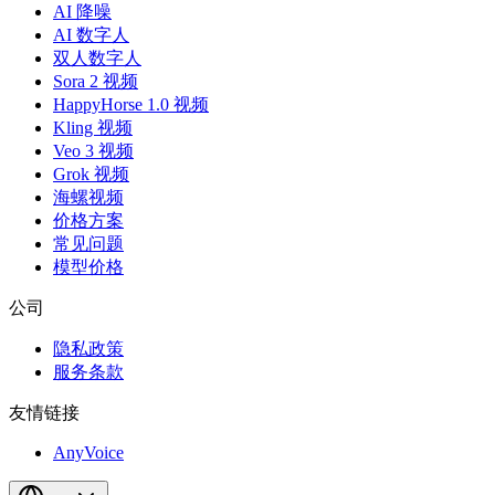
AI 降噪
AI 数字人
双人数字人
Sora 2 视频
HappyHorse 1.0 视频
Kling 视频
Veo 3 视频
Grok 视频
海螺视频
价格方案
常见问题
模型价格
公司
隐私政策
服务条款
友情链接
AnyVoice