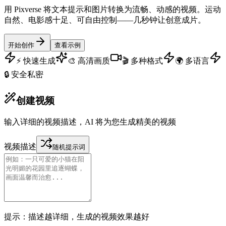
用 Pixverse 将文本提示和图片转换为流畅、动感的视频。运动
自然、电影感十足、可自由控制——几秒钟让创意成片。
开始创作
查看示例
⚡ 快速生成
🎨 高清画质
🎬 多种格式
🌍 多语言
🔒 安全私密
创建视频
输入详细的视频描述，AI 将为您生成精美的视频
视频描述
随机提示词
提示：描述越详细，生成的视频效果越好