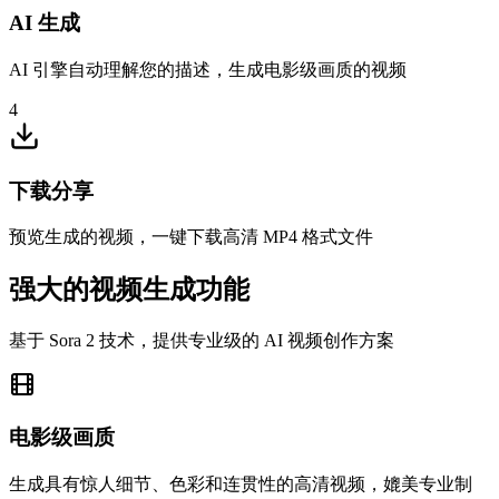
AI 生成
AI 引擎自动理解您的描述，生成电影级画质的视频
4
下载分享
预览生成的视频，一键下载高清 MP4 格式文件
强大的视频生成功能
基于 Sora 2 技术，提供专业级的 AI 视频创作方案
电影级画质
生成具有惊人细节、色彩和连贯性的高清视频，媲美专业制