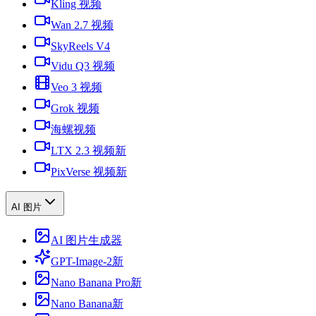
Kling 视频
Wan 2.7 视频
SkyReels V4
Vidu Q3 视频
Veo 3 视频
Grok 视频
海螺视频
LTX 2.3 视频
新
PixVerse 视频
新
AI 图片
AI 图片生成器
GPT-Image-2
新
Nano Banana Pro
新
Nano Banana
新