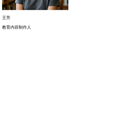
王芳
教育内容制作人
用 Sora 2 为品牌制作宣传视频太方便了，只需要描述想法，
几分钟就能得到专业级的视频素材。