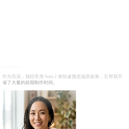
Sarah Chen
营销专家
作为导演，我经常用 Sora 2 来快速预览场景效果，它帮我节
省了大量的前期制作时间。