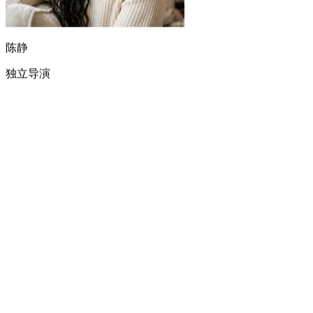
陈静
独立导演
李伟
自媒体博主
在产品演示视频制作中，Sora 2 的表现超出预期。画质清晰，
生成速度快，是我们团队的首选工具。