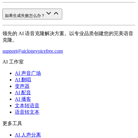
如果生成失败怎么办？
领先的 AI 语音克隆解决方案。以专业品质创建您的完美语音
克隆。
support@aiclonevoicefree.com
AI 工作室
AI 声音广场
AI 翻唱
变声器
AI 配音
AI 播客
文本转语音
语音转文本
更多工具
AI 人声分离