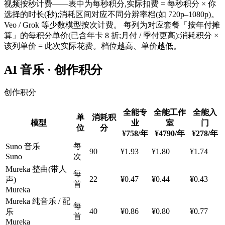
视频按秒计费——表中为每秒积分,实际扣费 = 每秒积分 × 你
选择的时长(秒);消耗区间对应不同分辨率档(如 720p–1080p)。
Veo / Grok 等少数模型按次计费。 每列为对应套餐「按年付摊
算」的每积分单价(已含年卡 8 折;月付 / 季付更高):消耗积分 ×
该列单价 = 此次实际花费。档位越高、单价越低。
AI 音乐 · 创作积分
创作积分
全能专
全能工作
全能入
单
消耗积
模型
业
室
门
位
分
¥758
/年
¥4790
/年
¥278
/年
每
Suno 音乐
90
¥1.93
¥1.80
¥1.74
Suno
次
Mureka 整曲(带人
每
22
¥0.47
¥0.44
¥0.43
声)
首
Mureka
Mureka 纯音乐 / 配
每
40
¥0.86
¥0.80
¥0.77
乐
首
Mureka