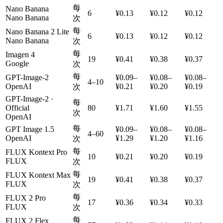
每
Nano Banana
6
¥0.13
¥0.12
¥0.12
Nano Banana
次
每
Nano Banana 2 Lite
6
¥0.13
¥0.12
¥0.12
Nano Banana
次
每
Imagen 4
19
¥0.41
¥0.38
¥0.37
Google
次
每
GPT-Image-2
¥0.09–
¥0.08–
¥0.08–
4–10
OpenAI
¥0.21
¥0.20
¥0.19
次
GPT-Image-2 ·
每
Official
80
¥1.71
¥1.60
¥1.55
次
OpenAI
每
GPT Image 1.5
¥0.09–
¥0.08–
¥0.08–
4–60
OpenAI
¥1.29
¥1.20
¥1.16
次
每
FLUX Kontext Pro
10
¥0.21
¥0.20
¥0.19
FLUX
次
每
FLUX Kontext Max
19
¥0.41
¥0.38
¥0.37
FLUX
次
每
FLUX 2 Pro
17
¥0.36
¥0.34
¥0.33
FLUX
次
每
FLUX 2 Flex