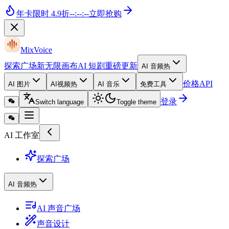
年卡
限时 4.9折
--
:
--
:
--
立即抢购
MixVoice
探索广场
新
无限画布
AI 短剧
重磅更新
AI 音频
热
价格
API
AI 图片
AI视频
热
AI 音乐
免费工具
登录
Switch language
Toggle theme
AI 工作室
探索广场
AI 音频
热
AI 声音广场
声音设计