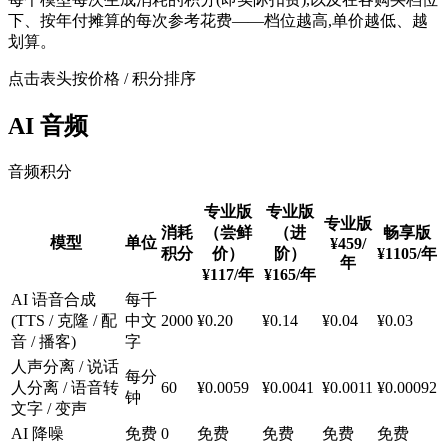
下、按年付摊算的每次参考花费——档位越高,单价越低、越
划算。
点击表头按价格 / 积分排序
AI 音频
音频积分
专业版
专业版
专业版
消耗
（尝鲜
（进
畅享版
模型
单位
¥459
/
积分
价）
阶）
¥1105
/年
年
¥117
/年
¥165
/年
AI 语音合成
每千
(TTS / 克隆 / 配
中文
2000
¥0.20
¥0.14
¥0.04
¥0.03
音 / 播客)
字
人声分离 / 说话
每分
人分离 / 语音转
60
¥0.0059
¥0.0041
¥0.0011
¥0.00092
钟
文字 / 变声
AI 降噪
免费
0
免费
免费
免费
免费