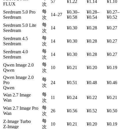
57
¥1.22
¥1.14
¥1.10
FLUX
次
每
Seedream 5.0 Pro
¥0.30–
¥0.28–
¥0.27–
14–27
Seedream
¥0.58
¥0.54
¥0.52
次
每
Seedream 5.0 Lite
14
¥0.30
¥0.28
¥0.27
Seedream
次
每
Seedream 4.5
14
¥0.30
¥0.28
¥0.27
Seedream
次
每
Seedream 4.0
14
¥0.30
¥0.28
¥0.27
Seedream
次
每
Qwen Image 2.0
10
¥0.21
¥0.20
¥0.19
Qwen
次
Qwen Image 2.0
每
Pro
24
¥0.51
¥0.48
¥0.46
次
Qwen
每
Wan 2.7 Image
11
¥0.24
¥0.22
¥0.21
Wan
次
每
Wan 2.7 Image Pro
26
¥0.56
¥0.52
¥0.50
Wan
次
每
Z-Image Turbo
10
¥0.21
¥0.20
¥0.19
Z-Image
次