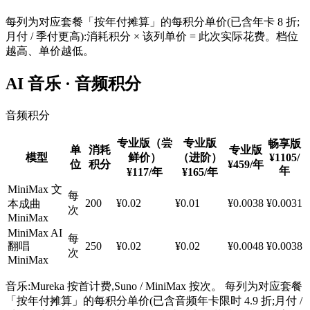
每列为对应套餐「按年付摊算」的每积分单价(已含年卡 8 折;
月付 / 季付更高):消耗积分 × 该列单价 = 此次实际花费。档位
越高、单价越低。
AI 音乐 · 音频积分
音频积分
专业版（尝
专业版
畅享版
单
消耗
专业版
模型
鲜价）
（进阶）
¥1105
/
位
积分
¥459
/年
年
¥117
/年
¥165
/年
MiniMax 文
每
200
¥0.02
¥0.01
¥0.0038
¥0.0031
本成曲
次
MiniMax
MiniMax AI
每
翻唱
250
¥0.02
¥0.02
¥0.0048
¥0.0038
次
MiniMax
音乐:Mureka 按首计费,Suno / MiniMax 按次。 每列为对应套餐
「按年付摊算」的每积分单价(已含音频年卡限时 4.9 折;月付 /