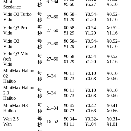
Mini
6–264
¥5.66
¥5.27
¥5.10
秒
Seedance
每
Vidu Q3 Turbo
¥0.58–
¥0.54–
¥0.52–
27–60
Vidu
¥1.29
¥1.20
¥1.16
秒
每
Vidu Q3 Pro
¥0.58–
¥0.54–
¥0.52–
27–60
Vidu
¥1.29
¥1.20
¥1.16
秒
每
Vidu Q3
¥0.58–
¥0.54–
¥0.52–
27–60
Vidu
¥1.29
¥1.20
¥1.16
秒
Vidu Q3 Mix
每
¥0.58–
¥0.54–
¥0.52–
(ref)
27–60
¥1.29
¥1.20
¥1.16
秒
Vidu
MiniMax Hailuo
每
¥0.11–
¥0.10–
¥0.10–
02
5–34
¥0.73
¥0.68
¥0.66
秒
Hailuo
MiniMax Hailuo
每
¥0.11–
¥0.10–
¥0.10–
2.3
5–34
¥0.73
¥0.68
¥0.66
秒
Hailuo
每
MiniMax-H3
¥0.45–
¥0.42–
¥0.41–
21–34
Hailuo
¥0.73
¥0.68
¥0.66
秒
每
Wan 2.5
¥0.34–
¥0.32–
¥0.31–
16–52
Wan
¥1.11
¥1.04
¥1.01
秒