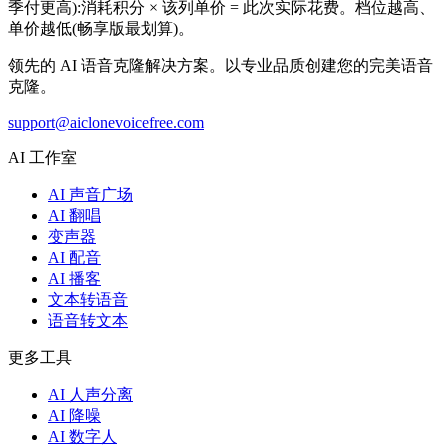
季付更高):消耗积分 × 该列单价 = 此次实际花费。档位越高、
单价越低(畅享版最划算)。
领先的 AI 语音克隆解决方案。以专业品质创建您的完美语音
克隆。
support@aiclonevoicefree.com
AI 工作室
AI 声音广场
AI 翻唱
变声器
AI 配音
AI 播客
文本转语音
语音转文本
更多工具
AI 人声分离
AI 降噪
AI 数字人