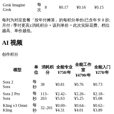
每
Grok Imagine
8
¥0.17
¥0.16
¥0.15
Grok
次
每列为对应套餐「按年付摊算」的每积分单价(已含年卡 8 折;
月付 / 季付更高):消耗积分 × 该列单价 = 此次实际花费。档位
越高、单价越低。
AI 视频
创作积分
全能工作
单
消耗积
全能专业
全能入门
模型
室
位
分
¥758
/年
¥278
/年
¥4790
/年
每
Sora 2
38
¥0.81
¥0.76
¥0.73
Sora
秒
每
Sora 2 Pro
113–
¥2.42–
¥2.26–
¥2.18–
Sora
263
¥5.63
¥5.25
¥5.08
秒
每
Kling v3 Omni
¥0.69–
¥0.64–
¥0.62–
32–201
Kling
¥4.31
¥4.01
¥3.89
秒