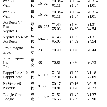
每
Wan 2.6
¥0.34–
¥0.32–
¥0.31–
16–52
Wan
¥1.11
¥1.04
¥1.01
秒
每
Wan 2.7
¥0.34–
¥0.32–
¥0.31–
16–52
Wan
¥1.11
¥1.04
¥1.01
秒
SkyReels V4
每
¥1.46–
¥1.36–
¥1.31–
Fast
68–235
¥5.03
¥4.69
¥4.54
秒
SkyReels
每
SkyReels V4 Std
¥1.46–
¥1.36–
¥1.31–
68–235
SkyReels
¥5.03
¥4.69
¥4.54
秒
每
Grok Imagine
23
¥0.49
¥0.46
¥0.44
Grok
次
Grok Imagine
每
10s
38
¥0.81
¥0.76
¥0.73
次
Grok
每
HappyHorse 1.0
¥1.31–
¥1.22–
¥1.18–
61–108
HappyHorse
¥2.31
¥2.16
¥2.09
秒
每
PixVerse v6
¥0.17–
¥0.16–
¥0.15–
8–38
Pixverse
¥0.81
¥0.76
¥0.73
秒
每
Google Omni
¥1.52–
¥1.42–
¥1.37–
71–305
Google
¥6.53
¥6.09
¥5.90
次