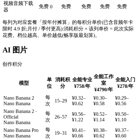
视频音频下载
免费
免费
免费
免费
免费
0
器
每列为对应套餐「按年付摊算」的每积分单价(已含音频年卡
限时 4.9 折;月付 / 季付更高):消耗积分 × 该列单价 = 此次实际
花费。档位越高、单价越低(畅享版最划算)。
AI 图片
创作积分
全能工作
单
消耗积
全能专业
全能入门
模型
室
位
分
¥758
/年
¥278
/年
¥4790
/年
每
Nano Banana 2
¥0.32–
¥0.30–
¥0.29–
15–29
Nano Banana
¥0.62
¥0.58
¥0.56
次
Nano Banana 2 ·
每
¥0.56–
¥0.52–
¥0.50–
Official
26–57
¥1.22
¥1.14
¥1.10
次
Nano Banana
每
Nano Banana Pro
¥0.41–
¥0.38–
¥0.37–
19–31
Nano Banana
¥0.66
¥0.62
¥0.60
次