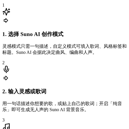
1
1. 选择 Suno AI 创作模式
灵感模式只需一句描述，自定义模式可填入歌词、风格标签和
标题。Suno AI 会据此决定曲风、编曲和人声。
2
2. 输入灵感或歌词
我哼一句旋律的感觉，用 Suno AI 描述出来，几分钟就有带人
声的完整 demo。给乐队试听效率翻倍。
用一句话描述你想要的歌，或贴上自己的歌词；开启「纯音
乐」即可生成无人声的 Suno AI 背景音乐。
3