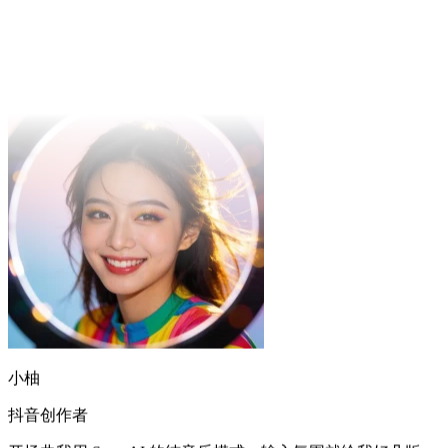
写段搞笑歌词丢给 Suno AI，选「欢快流行」，出来的「AI 神
曲」被粉丝疯狂转发。
小柚
抖音创作者
开场曲我用 Suno AI 的纯音乐模式，输入氛围就给我好几版，
挑一版就能用，再也不翻音乐库了。