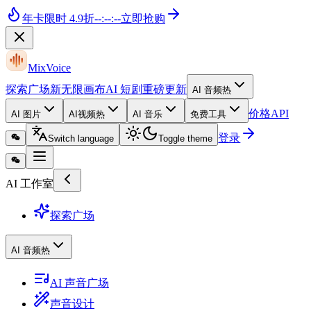
年卡
限时 4.9折
--
:
--
:
--
立即抢购
MixVoice
探索广场
新
无限画布
AI 短剧
重磅更新
AI 音频
热
价格
API
AI 图片
AI视频
热
AI 音乐
免费工具
登录
Switch language
Toggle theme
AI 工作室
探索广场
AI 音频
热
AI 声音广场
声音设计