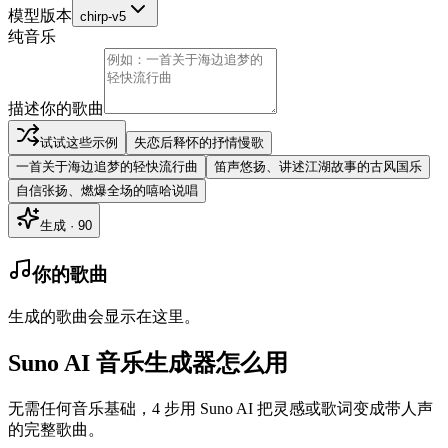
模型版本
chirp-v5
纯音乐
描述你的歌曲
试试这些示例
失恋后释怀的抒情慢歌
一首关于海边追梦的轻快流行曲
笛声悠扬、讲述江湖故事的古风国乐
自信张扬、燃爆全场的嘻哈说唱
生成 · 90
你的歌曲
生成的歌曲会显示在这里。
Suno AI 音乐生成器怎么用
无需任何音乐基础，4 步用 Suno AI 把灵感或歌词变成带人声
的完整歌曲。